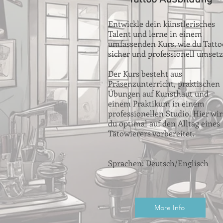
Entwickle dein künstlerisches
Talent und lerne in einem
umfassenden Kurs, wie du Tatto
sicher und professionell umsetz
Der Kurs besteht aus
Präsenzunterricht, praktischen
Übungen auf Kunsthaut und
einem Praktikum in einem
professionellen Studio. Hier wir
du optimal auf den Alltag eines
Tätowierers vorbereitet.
Sprachen: Deutsch/Englisch
More Info