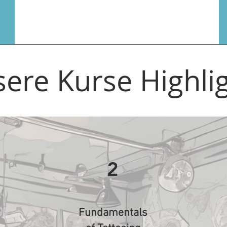
ere Kurse Highli
2
Fundamentals