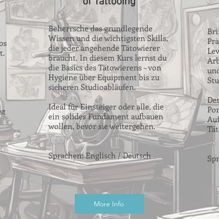
of
Tattooing
Beherrsche das grundlegende
Bri
Wissen und die wichtigsten Skills,
Prä
os
die jeder angehende Tätowierer
Lev
t.
braucht. In diesem Kurs lernst du
Arb
die Basics des Tätowierens – von
und
Hygiene über Equipment bis zu
Stu
sicheren Studioabläufen.
Der
Ideal für Einsteiger oder alle, die
Por
st
ein solides Fundament aufbauen
Auf
wollen, bevor sie weitergehen.
Tät
Sprachen: Englisch / Deutsch
Spr
More Info