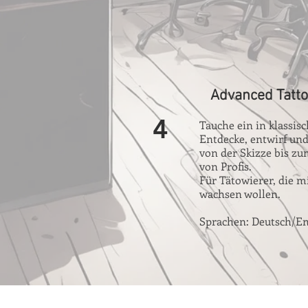
Advanced Tatto
4
Tauche ein in klassis
Entdecke, entwirf und
von der Skizze bis zu
von Profis.
Für Tätowierer, die 
wachsen wollen.
Sprachen: Deutsch/En