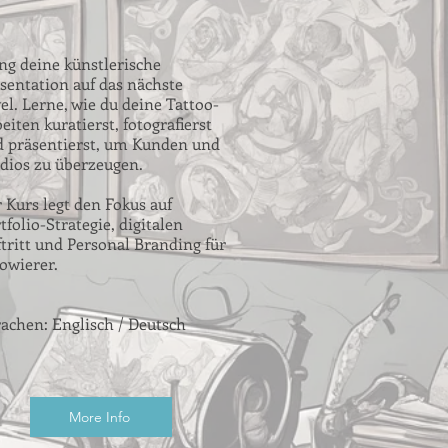
ng deine künstlerische
sentation auf das nächste
el. Lerne, wie du deine Tattoo-
eiten kuratierst, fotografierst
 präsentierst, um Kunden und
dios zu überzeugen.
 Kurs legt den Fokus auf
tfolio-Strategie, digitalen
tritt und Personal Branding für
owierer.
achen: Englisch / Deutsch
More Info