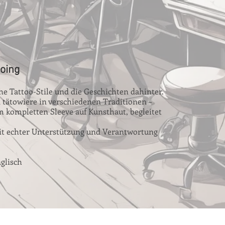
oing
che Tattoo-Stile und die Geschichten dahinter.
 tätowiere in verschiedenen Traditionen –
m kompletten Sleeve auf Kunsthaut, begleitet
mit echter Unterstützung und Verantwortung
glisch