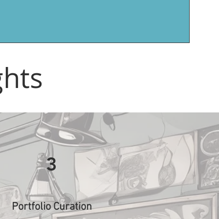
ghts
3
Portfolio Curation