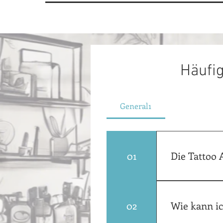
Häufig
General1
01
Die Tattoo 
Der zertifizie
02
Wie kann i
persönliche E