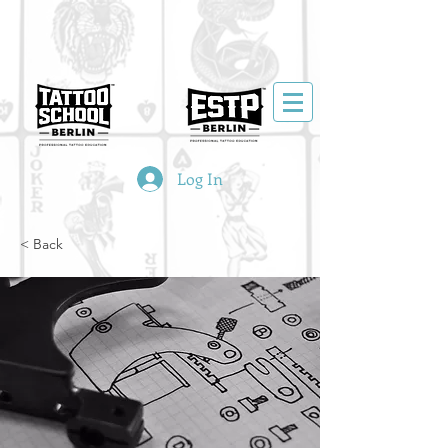
Log In
< Back