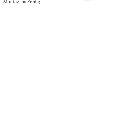
Montag bis Freitag
Von 10:00 bis 14:00
oder jeder Zeit per Email an
info@estpberlin.de
Persönliche Beratung nur nach
Vereinbarung
An AGL Tattoo Group Partner