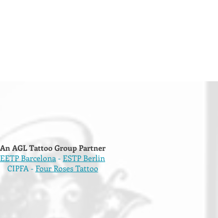
An AGL Tattoo Group Partner
EETP Barcelona
-
ESTP Berlin
CIPFA -
Four Roses Tattoo