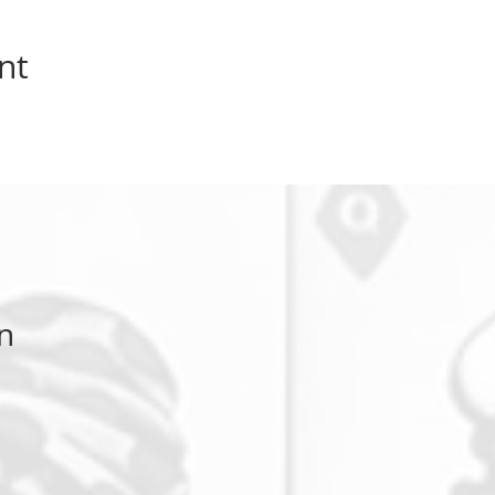
nt
in