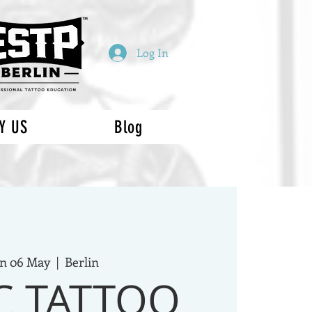
Log In
Y US
Blog
n 06 May
  |  
Berlin
C TATTOO