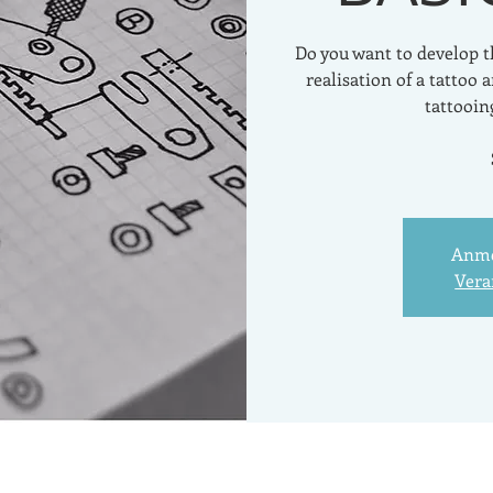
Do you want to develop t
realisation of a tattoo 
tattooing
Anme
Vera