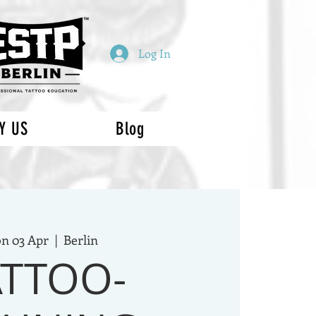
Log In
Y US
Blog
n 03 Apr
  |  
Berlin
ATTOO-