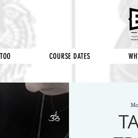
TTOO
COURSE DATES
WH
Mo
T