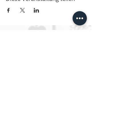
Tattoo Schule Berlin
ESTP Berlin
Die erste Tattoo Schule Deutschands.
SPRECHSTUNDEN
Montag bis Freitag
Von 10:00 bis 14:00
oder jeder Zeit per Email an
info@estpberlin.de
Persönliche Beratung nur nach