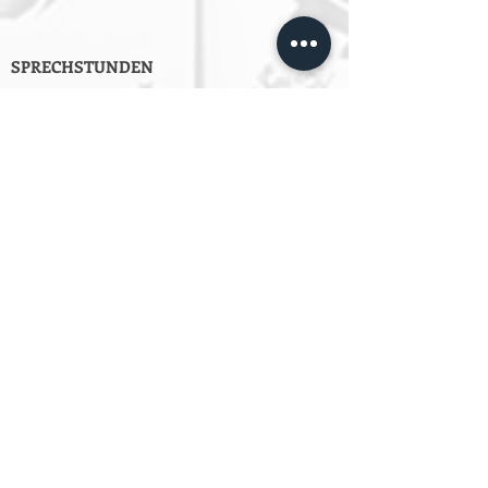
SPRECHSTUNDEN
Montag bis Freitag
Von 10:00 bis 14:00
oder jeder Zeit per Email an
info@estpberlin.de
Persönliche Beratung nur nach
Vereinbarung