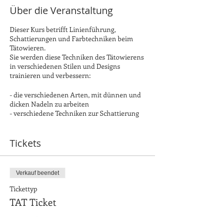
Über die Veranstaltung
Dieser Kurs betrifft Linienführung,
Schattierungen und Farbtechniken beim
Tätowieren.
Sie werden diese Techniken des Tätowierens
in verschiedenen Stilen und Designs
trainieren und verbessern:
- die verschiedenen Arten, mit dünnen und
dicken Nadeln zu arbeiten
- verschiedene Techniken zur Schattierung
- Die Arbeit mit Farben
Tickets
Allgemeine Informationen:
Dauer: 88 Stunden | Präsenzkurs | 9:30 bis
13:30
Verkauf beendet
Für diesen Kurs ist ein Tattoo Kit
Tickettyp
erforderlich: Tätowiermaschine, Netzteil,
TAT Ticket
Clipcord-Kabel und Fußpedal