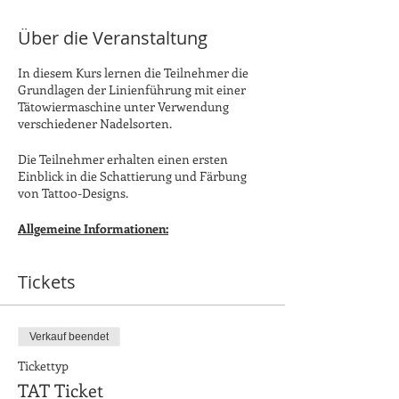
Über die Veranstaltung
In diesem Kurs lernen die Teilnehmer die
Grundlagen der Linienführung mit einer
Tätowiermaschine unter Verwendung
verschiedener Nadelsorten.
Die Teilnehmer erhalten einen ersten
Einblick in die Schattierung und Färbung
von Tattoo-Designs.
Allgemeine Informationen:
Dauer: 16 Stunden | Präsenzkurs |
Wöchentlichen Termine 9:30 bis 13:30
Tickets
Für diesen Kurs ist ein Tattoo Kit
erforderlich: Tätowiermaschine, Netzteil,
Clipcord-Kabel und Fußpedal. Das Kit wird
Verkauf beendet
von der Schule zur Verfügung gestellt. Die
Tickettyp
Miete für das Tattoo-Kit ist in der
Kursgebühr enthalten.
TAT Ticket