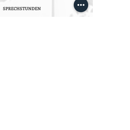
SPRECHSTUNDEN
Montag bis Freitag
Von 10:00 bis 14:00
oder jeder Zeit per Email an
info@estpberlin.de
Persönliche Beratung nur nach
Vereinbarung