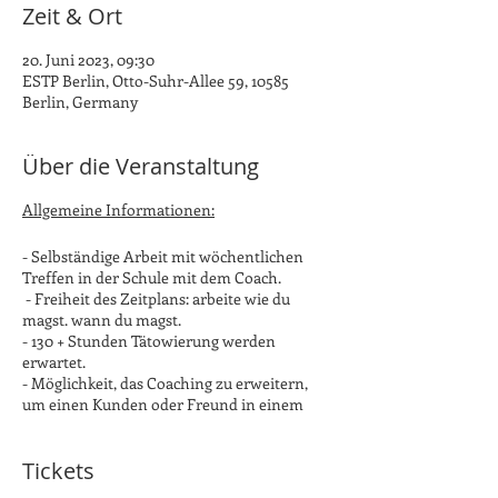
Zeit & Ort
20. Juni 2023, 09:30
ESTP Berlin, Otto-Suhr-Allee 59, 10585
Berlin, Germany
Über die Veranstaltung
Allgemeine Informationen:
- Selbständige Arbeit mit wöchentlichen
Treffen in der Schule mit dem Coach.
- Freiheit des Zeitplans: arbeite wie du
magst. wann du magst.
- 130 + Stunden Tätowierung werden
erwartet.
- Möglichkeit, das Coaching zu erweitern,
um einen Kunden oder Freund in einem
professionellen Tattoo-Studio unter
Aufsicht von professionellen Tätowierern zu
Tickets
tätowieren.