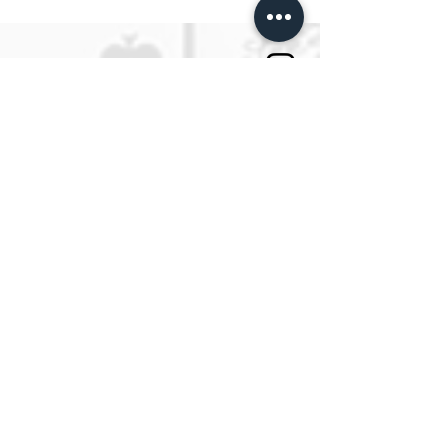
Tattoo Schule Berlin
ESTP Berlin
Die erste Tattoo Schule Deutschands.
SPRECHSTUNDEN
Montag bis Freitag
Von 10:00 bis 14:00
oder jeder Zeit per Email an
info@estpberlin.de
Persönliche Beratung nur nach
Vereinbarung