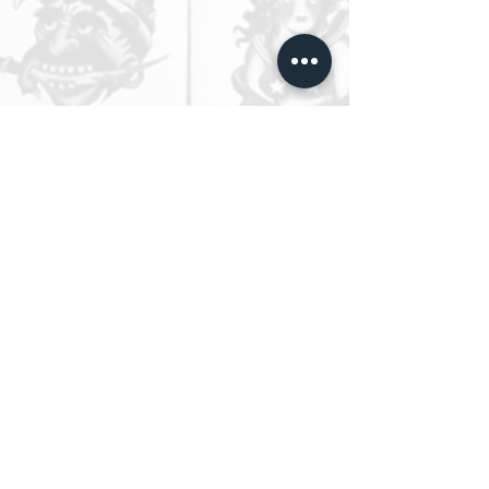
An AGL Tattoo Group Partner
EETP Barcelona
-
ESTP Berlin
CIPFA -
Four Roses Tattoo
ADRESSE
Rückertstraße 2
10627 Berlin - Germany
info@estpberlin.de
© 2026 - Tattoo Schule Berlin/ESTP
Berlin
a brand operated by RMV Tattooing UG